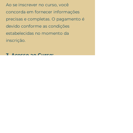
Ao se inscrever no curso, você
concorda em fornecer informações
precisas e completas. O pagamento é
devido conforme as condições
estabelecidas no momento da
inscrição.
3. Acesso ao Curso:
O acesso ao curso é concedido
mediante pagamento. A Smart Art
reserva-se o direito de revogar o acesso
em caso de violação dos termos de uso.
4. Direitos Autorais:
Todo o conteúdo do curso, incluindo
materiais e vídeos, é protegido por
direitos autorais. Não é permitida a
reprodução ou distribuição sem