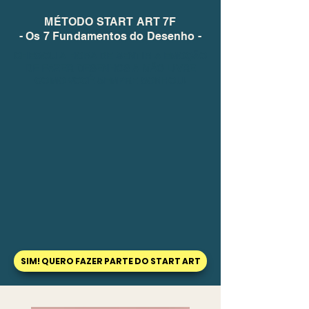
MÉTODO START ART 7F
- Os 7 Fundamentos do Desenho -
CHEGOU A HORA DE SENTIR A EMOÇÃO
DE FAZER DESENHOS A MÃO LIVRE
COMO VOCÊ SEMPRE SONHOU!
SIM! QUERO FAZER PARTE DO START ART